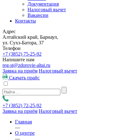
Документация
Налоговый вычет
Вакансии
Контакты
Адрес
Алтайский край, Барнаул,
ул. Сухэ-Батора, 37
Телефон
+7 (3852)
75-25-92
Напишите нам
reg-st@zdorovie-altai.ru
Заявка на приём
Налоговый вычет
Скачать прайс
+7 (3852)
72-25-92
Заявка на приём
Налоговый вычет
Главная
—
О центре
—