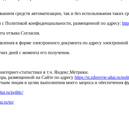
анием средств автоматизации, так и без использования таких ср
и с Политикой конфиденциальности, размещенной по адресу:
http
нта отзыва Согласия.
аявления в форме электронного документа по адресу электронно
очих дней с момента его получения.
интернет-статистики в т.ч. Яндекс.Метрики.
ра, размещенной на Сайте по адресу
https://st.zdorovie-altai.ru/poli
етьим лицам в целях выполнения моего запроса и обеспечения 
tai.ru/politic/
ai.ru/ps/