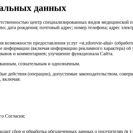
нальных данных
тветственностью центр специализированных видов медицинско
во; дата рождения; почтовый адрес; номер телефона; адрес эле
 возможности предоставления услуг «st.zdorovie-altai» (обработ
ие информации (включая информацию рекламного характера) об 
тзывов и комментариев; улучшение функционала Сайта.
ованным, сознательным и однозначным.
бые действия (операции), допустимые законодательством, совер
, включая:
го Согласия;
ходит сбор и обработка обезличенных данных о посетителях (в т