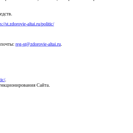
едств.
s://st.zdorovie-altai.ru/politic/
й почты:
reg-st@zdorovie-altai.ru
.
tic/
.
функционирования Сайта.