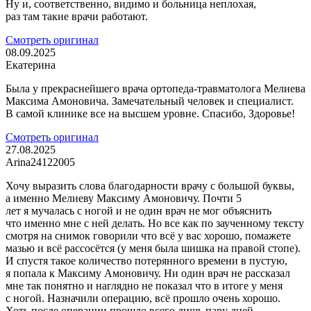
Ну и, соответственно, видимо и больница неплохая,
раз там такие врачи работают.
Смотреть оригинал
08.09.2025
Екатерина
Была у прекраснейшего врача ортопеда-травматолога Мелиева
Максима Амоновича. Замечательный человек и специалист.
В самой клинике все на высшем уровне. Спасибо, Здоровье!
Смотреть оригинал
27.08.2025
Arina24122005
Хочу выразить слова благодарности врачу с большой буквы,
а именно Мелиеву Максиму Амоновичу. Почти 5
лет я мучалась с ногой и не один врач не мог объяснить
что именно мне с ней делать. Но все как по заученному тексту
смотря на снимок говорили что всё у вас хорошо, помажете
мазью и всё рассосётся (у меня была шишка на правой стопе).
И спустя такое количество потерянного времени в пустую,
я попала к Максиму Амоновичу. Ни один врач не рассказал
мне так понятно и наглядно не показал что в итоге у меня
с ногой. Назначили операцию, всё прошло очень хорошо.
Хоть после операции прошло всего лишь пару дней,