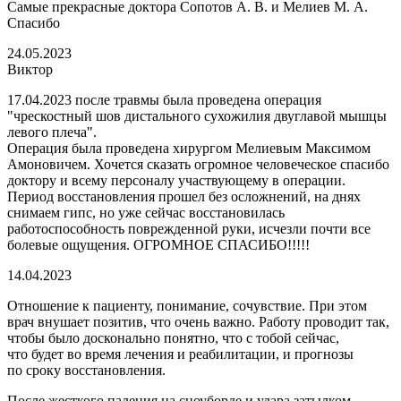
Самые прекрасные доктора Сопотов А. В. и Мелиев М. А.
Спасибо
24.05.2023
Виктор
17.04.2023 после травмы была проведена операция
"чрескостный шов дистального сухожилия двуглавой мышцы
левого плеча".
Операция была проведена хирургом Мелиевым Максимом
Амоновичем. Хочется сказать огромное человеческое спасибо
доктору и всему персоналу участвующему в операции.
Период восстановления прошел без осложнений, на днях
снимаем гипс, но уже сейчас восстановилась
работоспособность поврежденной руки, исчезли почти все
болевые ощущения. ОГРОМНОЕ СПАСИБО!!!!!
14.04.2023
Отношение к пациенту, понимание, сочувствие. При этом
врач внушает позитив, что очень важно. Работу проводит так,
чтобы было досконально понятно, что с тобой сейчас,
что будет во время лечения и реабилитации, и прогнозы
по сроку восстановления.
После жесткого падения на сноуборде и удара затылком