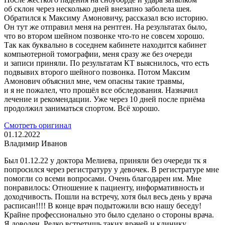
об склон через несколько дней внезапно заболела шея.
Обратился к Максиму Амоновичу, рассказал всю историю.
Он тут же отправил меня на рентген. На результатах было,
что во втором шейном позвонке
что-то
не совсем хорошо.
Так как буквально в соседнем кабинете находится кабинет
компьютерной томографии, меня сразу же без очереди
и записи приняли. По результатам КТ выяснилось, что есть
подвывих второго шейного позвонка. Потом Максим
Амонович объяснил мне, чем опасны такие травмы,
и я не пожалел, что прошёл все обследования. Назначил
лечение и рекомендации. Уже через 10 дней после приёма
продолжил заниматься спортом. Всё хорошо.
Смотреть оригинал
01.12.2022
​Владимир Иванов
Был 01.12.22 у доктора Мелиева, приняли без очереди тк я
попросился через регистратуру у девочек. В регистратуре мне
помогли со всеми вопросами. Очень благодарен им. Мне
понравилось: Отношение к пациенту, информативность и
доходчивость. Пошли на встречу, хотя был весь день у врача
расписан!!!! В конце врач подытожили всю нашу беседу!
Крайне профессионально это было сделано о стороны врача.
Я доволен. Редко встретишь таких врачей и клинику.