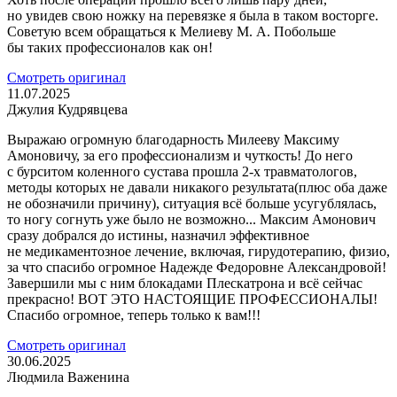
но увидев свою ножку на перевязке я была в таком восторге.
Советую всем обращаться к Мелиеву М. А. Побольше
бы таких профессионалов как он!
Смотреть оригинал
11.07.2025
Джулия Кудрявцева
Выражаю огромную благодарность Милееву Максиму
Амоновичу, за его профессионализм и чуткость! До него
с бурситом коленного сустава прошла 2-х травматологов,
методы которых не давали никакого результата(плюс оба даже
не обозначили причину), ситуация всё больше усугублялась,
то ногу согнуть уже было не возможно... Максим Амонович
сразу добрался до истины, назначил эффективное
не медикаментозное лечение, включая, гирудотерапию, физио,
за что спасибо огромное Надежде Федоровне Александровой!
Завершили мы с ним блокадами Плескатрона и всё сейчас
прекрасно! ВОТ ЭТО НАСТОЯЩИЕ ПРОФЕССИОНАЛЫ!
Спасибо огромное, теперь только к вам!!!
Смотреть оригинал
30.06.2025
Людмила Важенина