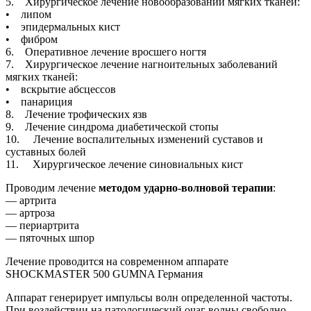
5. Хирургическое лечение новообразований мягких тканей:
• липом
• эпидермальных кист
• фибром
6. Оперативное лечение вросшего ногтя
7. Хирургическое лечение нагноительных заболеваний
мягких тканей:
• вскрытие абсцессов
• панариция
8. Лечение трофических язв
9. Лечение синдрома диабетической стопы
10. Лечение воспалительных изменений суставов и
суставных болей
11. Хирургическое лечение синовиальных кист
Проводим лечение
методом ударно-волновой терапии
:
— артрита
— артроза
— периартрита
— пяточных шпор
Лечение проводится на современном аппарате
SHOCKMASTER 500 GUMNA Германия
Аппарат генерирует импульсы волн определенной частоты.
При воздействии на патологический очаг волны свободно